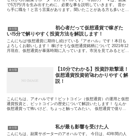
で5万円/月を生み出すために、必要な事を説明していきます。 昔か
ら手に職を！と言う言葉があります。聞いたことがある方も多いと思
います。 でも、ここでは手に職といっても職人に...
初心者だって仮想通貨で稼ぎた
未分類
い!5分で解りやすく投資方法を解説します！
こんにちは!仮想通貨に期待し続けている『アオハル』です！本日も
よろしくお願いします！ 稼げそうな仮想通貨銘柄について 2021年12
月現在、仮想通貨が暴落時期に入っています。市況を見てみるとビッ
トコイン(BTC)やイーサ(ET...
【10分でわかる】投資詐欺撃退！
未分類
仮想通貨投資術🚀わかりやすく解
説！
こんにちは、アオハルです！ビットコイン（仮想通貨）の運用と仮想
通貨投資と、ビットコインの歴史について解説いたします！ なんか
仮想通貨って怖いけど、ちょっと触ってみたい。 仮想通貨で億り人
になった人がいるみたいだけど、本当？？？...
私が最も影響を受けた人
未分類
こんにちは、副業サポーターのアオハルです。 今日は、43年間の人