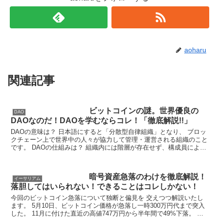
aoharu
関連記事
ビットコインの謎。世界優良の
DAO
DAOなのだ！DAOを学むならコレ！「徹底解説!!」
DAOの意味は？ 日本語にすると「分散型自律組織」となり、 ブロッ
クチェーン上で世界中の人々が協力して管理・運営される組織のこと
です。 DAOの仕組みは？ 組織内には階層が存在せず、構成員による
投票・合意によって、 定...
暗号資産急落のわけを徹底解説！
イーサリアム
落胆してはいられない！できることはコレしかない！
今回のビットコイン急落について独断と偏見を 交えつつ解説いたし
ます。 5月10日、ビットコイン価格が急落し一時300万円代まで突入
した。 11月に付けた直近の高値747万円から半年間で49%下落。 仮