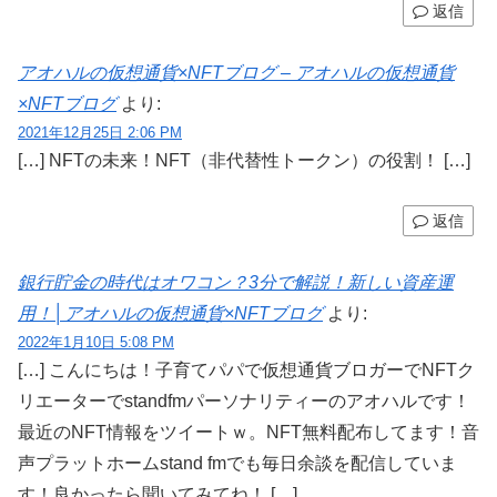
返信
アオハルの仮想通貨×NFTブログ – アオハルの仮想通貨
×NFTブログ
より:
2021年12月25日 2:06 PM
[…] NFTの未来！NFT（非代替性トークン）の役割！ […]
返信
銀行貯金の時代はオワコン？3分で解説！新しい資産運
用！│アオハルの仮想通貨×NFTブログ
より:
2022年1月10日 5:08 PM
[…] こんにちは！子育てパパで仮想通貨ブロガーでNFTク
リエーターでstandfmパーソナリティーのアオハルです！
最近のNFT情報をツイートｗ。NFT無料配布してます！音
声プラットホームstand fmでも毎日余談を配信していま
す！良かったら聞いてみてね！ […]