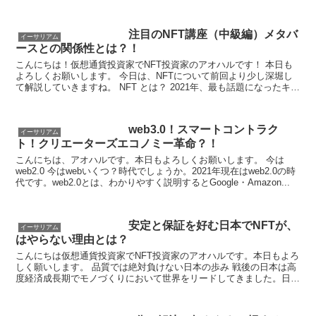
想通貨取引所bitFlyerによ...
注目のNFT講座（中級編）メタバ
イーサリアム
ースとの関係性とは？！
こんにちは！仮想通貨投資家でNFT投資家のアオハルです！ 本日も
よろしくお願いします。 今日は、NFTについて前回より少し深堀し
て解説していきますね。 NFT とは？ 2021年、最も話題になったキー
ワードのひとつは...
web3.0！スマートコントラク
イーサリアム
ト！クリエーターズエコノミー革命？！
こんにちは、アオハルです。本日もよろしくお願いします。 今は
web2.0 今はwebいくつ？時代でしょうか。2021年現在はweb2.0の時
代です。web2.0とは、わかりやすく説明するとGoogle・Amazon...
安定と保証を好む日本でNFTが、
イーサリアム
はやらない理由とは？
こんにちは仮想通貨投資家でNFT投資家のアオハルです。本日もよろ
しく願いします。 品質では絶対負けない日本の歩み 戦後の日本は高
度経済成長期でモノづくりにおいて世界をリードしてきました。日本
経済はみるみる内に発展しGDP世界N...