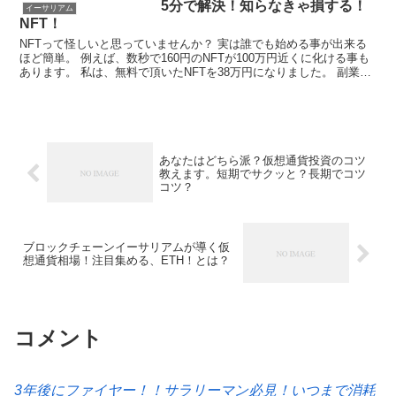
5分で解決！知らなきゃ損する！
イーサリアム
NFT！
NFTって怪しいと思っていませんか？ 実は誰でも始める事が出来る
ほど簡単。 例えば、数秒で160円のNFTが100万円近くに化ける事も
あります。 私は、無料で頂いたNFTを38万円になりました。 副業よ
り稼がることもあります。 だから、注目...
あなたはどちら派？仮想通貨投資のコツ
教えます。短期でサクッと？長期でコツ
コツ？
ブロックチェーンイーサリアムが導く仮
想通貨相場！注目集める、ETH！とは？
コメント
3年後にファイヤー！！サラリーマン必見！いつまで消耗